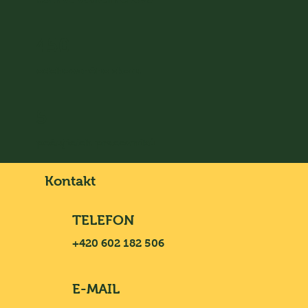
450
odchovaného skotu
5
pečujících pracovníků
Kontakt
TELEFON
+420 602 182 506
E-MAIL