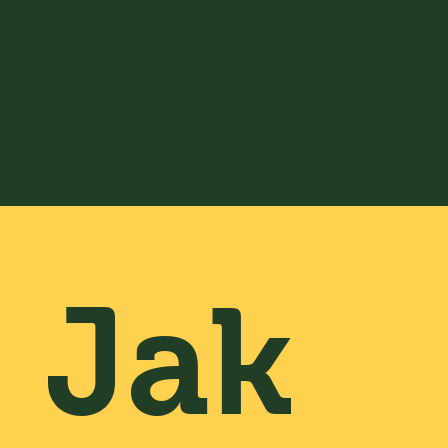
Jogurtovotvarohový
dezert
Krémový jogurt ochucený
Jak