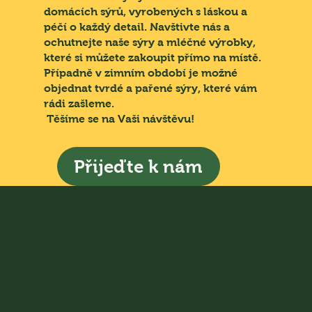
domácích sýrů, vyrobených s láskou a
péčí o každý detail. Navštivte nás a
ochutnejte naše sýry a mléčné výrobky,
které si můžete zakoupit přímo na místě.
Případně v zimním období je možné
objednat tvrdé a pařené sýry, které vám
rádi zašleme.
Těšíme se na Vaši návštěvu!
Přijeďte k nám
14+
let existence naší farmy
6
koní ve volném chovu