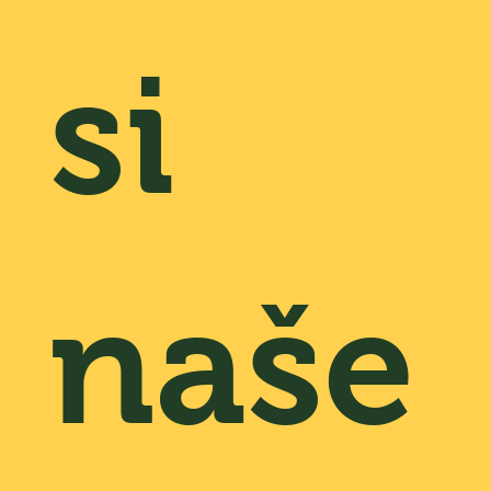
si
naše