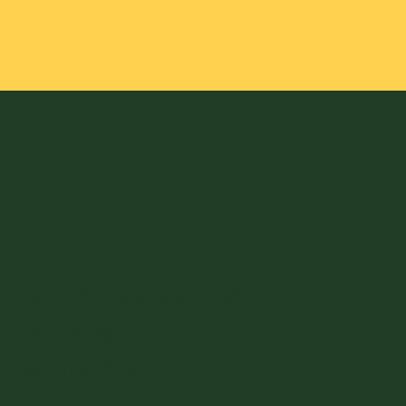
Domácí sýry a mléčné
výrobky
všeho druhu!