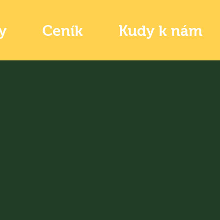
y
Ceník
Kudy k nám