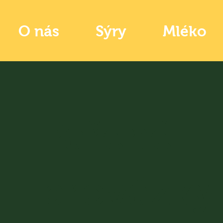
O nás
Sýry
Mléko
Pařené
provázky