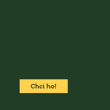
-
BIO
baleno do vakua, balení 150 g +- 10
natural
Chci ho!